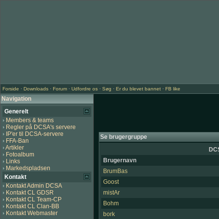
Forside
·
Downloads
·
Forum
·
Udfordre os
·
Søg
·
Er du blevet bannet
·
FB like
Navigation
Generelt
Members & teams
Regler på DCSA's servere
IP'er til DCSA-servere
Se brugergruppe
FFA-Ban
Artikler
DCS
Fotoalbum
Brugernavn
Links
Markedspladsen
BrumBas
Kontakt
Goost
Kontakt Admin DCSA
Kontakt CL GDSR
mistAr
Kontakt CL Team-CP
Bohm
Kontakt CL Clan-BB
Kontakt Webmaster
bork