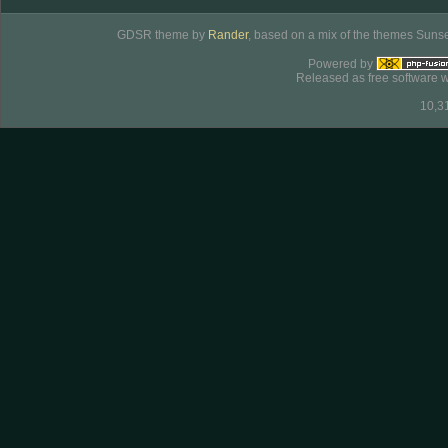
GDSR theme by
Rander
, based on a mix of the themes Sunse
Powered by
Released as free software w
10,3