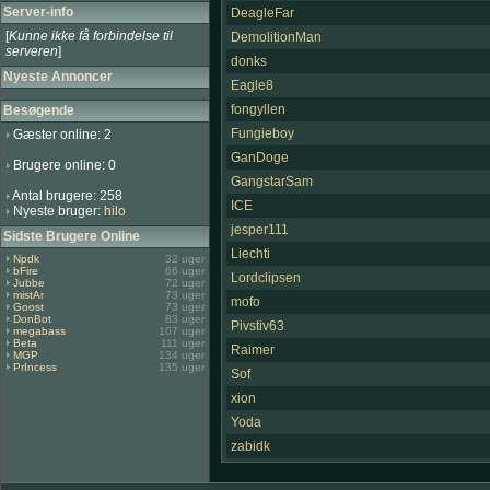
Server-info
DeagleFar
[
Kunne ikke få forbindelse til
DemolitionMan
serveren
]
donks
Nyeste Annoncer
Eagle8
fongyllen
Besøgende
Fungieboy
Gæster online: 2
GanDoge
Brugere online: 0
GangstarSam
Antal brugere: 258
ICE
Nyeste bruger:
hilo
jesper111
Sidste Brugere Online
Liechti
Npdk
32 uger
bFire
66 uger
Lordclipsen
Jubbe
72 uger
mistAr
73 uger
mofo
Goost
73 uger
DonBot
83 uger
Pivstiv63
megabass
107 uger
Beta
111 uger
Raimer
MGP
134 uger
PrIncess
135 uger
Sof
xion
Yoda
zabidk